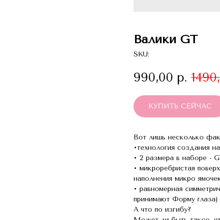
Валики GT
SKU:
990,00
р.
1490
КУПИТЬ СЕЙЧАС
Вот лишь несколько фак
•технология создания на
• 2 размера в наборе - G
• микроребристая поверх
наполнения микро ямоче
• равномерная симметрич
принимают Форму глаза)
А что по изгибу?
Может ли быть такое, ч