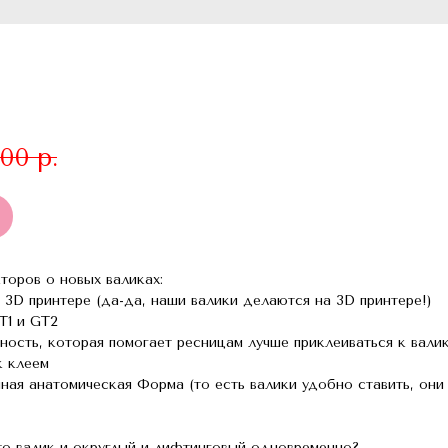
,00
р.
торов о новых валиках:
 3D принтере (да-да, наши валики делаются на 3D принтере!)
T1 и GT2
ность, которая помогает ресницам лучше приклеиваться к валик
к клеем
ная анатомическая Форма (то есть валики удобно ставить, они
то валик и округлый и лифтинговый одновременно?