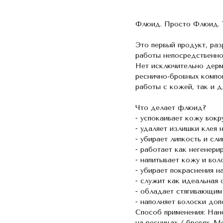
Флюид. Просто Флюид. Т
Это первый продукт, раз
работы непосредственно
Нет исключительно дерм
реснично-бровных компо
работы с кожей, так и 
Что делает флюид?
⁃ успокаивает кожу вокр
⁃ удаляет излишки клея 
⁃ убирает липкость и сли
⁃ работает как негенери
⁃ напитывает кожу и вол
⁃ убирает покраснения н
⁃ служит как идеальная
⁃ обладает стягивающим
⁃ наполняет волоски до
Способ применения: Нане
на ресницах / бровях. М