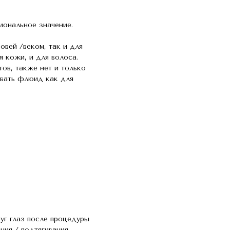
ональное значение.
овей /веком, так и для
 кожи, и для волоса.
ов, также нет и только
овать флюид как для
руг глаз после процедуры
ния / подтягивания