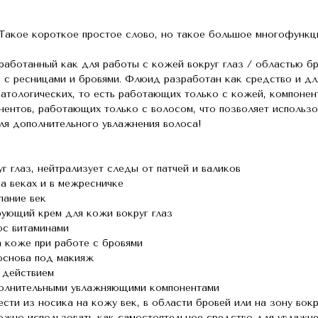
акое короткое простое слово, но такое большое многофункци
работанный как для работы с кожей вокруг глаз / областью бр
 с ресницами и бровями. Флюид разработан как средство и для
атологических, то есть работающих только с кожей, компонент
нентов, работающих только с волосом, что позволяет использ
для дополнительного увлажнения волоса!
уг глаз, нейтрализует следы от патчей и валиков
на веках и в межресничке
пание век
рующий крем для кожи вокруг глаз
ос витаминами
а коже при работе с бровями
 основа под макияж
 действием
полнительными увлажняющими компонентами
сти из носика на кожу век, в области бровей или на зону вок
ожно использовать как самостоятельное средство для увлажне