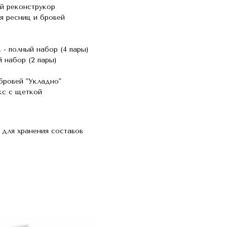
й реконструкор
 ресниц и бровей
 полный набор (4 пары)
 набор (2 пары)
 бровей "Укладно"
кс с щеткой
k для хранения составов