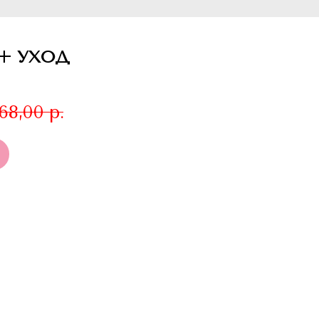
+ УХОД
468,00
р.