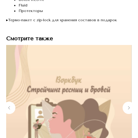
Fluid
Протекторы
▸Термо-пакет с zip-lock для хранения составов в подарок
Смотрите также