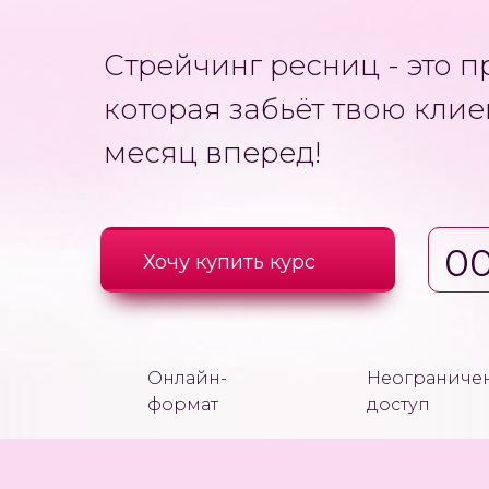
Стрейчинг ресниц - это п
которая забьёт твою клие
месяц вперед!
00
Хочу купить курс
Онлайн-
Неограниче
формат
доступ