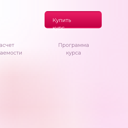
Купить
курс
асчет
Программа
паемости
курса