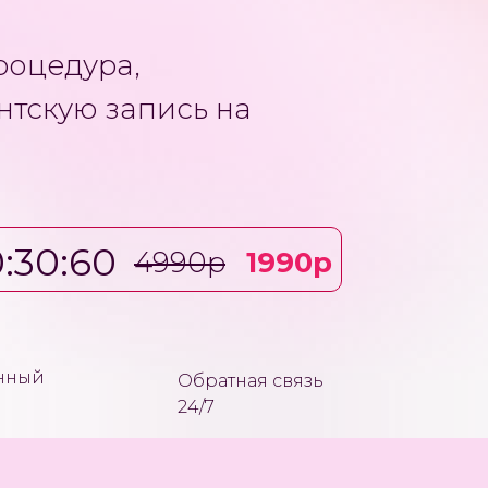
роцедура,
нтскую запись на
:30:60
4990р
1990р
нный
Обратная связь
24/7